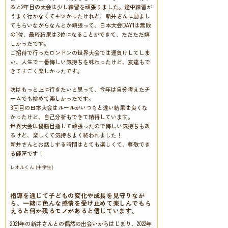
ると2年目の大会は少し練習を頑張りました。途中練習が
うまく行かなくてキツかったけれど、新井さんに励まし
てもらいながらなんとか頑張って、日本大会DAY1は無敗
の1位、最終結果は3位になることができて、ただただ嬉
しかったです。
ご招待で行ったロンドンの世界大会では運負けしてしま
い、人生で一番悔しい気持ちを味わったけど、友達もで
きてすごく楽しかったです。
次はもっと上に行きたいと思って、今年は自分考えたチ
ームでも挑めて楽しかったです。
3回目の日本大会はルールがいつもと違い結果は良くな
かったけど、自己分析もできて納得しています。
世界大会は優勝目指して頑張ったので悔しい気持ちもあ
るけど、楽しくて気持ちよく終われました！
新井さんとお話しする時間はとても楽しくて、尊敬でき
る師匠です！
レオルくん (中学生)
ボタン
指導を通じて子どもの変化や成長を見守りなが
ら、一緒に色んな感情を受け止めて楽しんでもら
えると何か残るモノがあると信じています。
2021年の新井さんとの偶然の出会いからはじまり、2022年