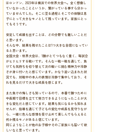
はロンドン、2023年は横浜での世界大会へ。全く想像し
ていなかったことというか、繋がっている事すら分かっ
ていませんでした。そこに至る過程とそこでの体験は息
子にとって大きなモノとして残っています。家族にとっ
てもそうです。
安定して成績を出すことは、どの分野でも難しいことだ
と思います。
そんな中、結果を残せたことは1つ大きな自信になってい
ると思います。
全国大会・世界大会は、1勝がとてつもなく重く、毎試合
がヒリヒリする戦いです。そんな一戦一戦を通して、負
けても気持ちを切り替えて次の戦いに挑む精神力や冷静
さが身に付いたと感じています。かなり追い込まれた状
況でも、対戦中の本人の表情は冷静で集中しており、そ
れを見るだけで大きな成長を感じます。
また負けの悔しさも知っているので、本番で勝つために
中長期で目標を立てて努力できるようになったことが大
きな変化だと感じています。結果も気になるかも知れま
せんが、指導を通じて子どもの変化や成長を見守りなが
ら、一緒に色んな感情を受け止めて楽しんでもらえると
何か残るモノがあると信じています。
同じようなことが他のお子様やそのご家族にも届いて欲
しいなと思っています。