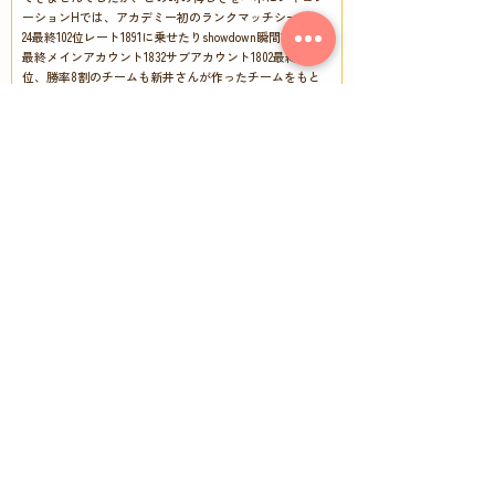
ーションHでは、アカデミー初のランクマッチシーズン
24最終102位レート1891に乗せたりshowdown瞬間1900達成
最終メインアカウント1832サブアカウント1802最終3＆4
位、勝率8割のチームも新井さんが作ったチームをもと
に相談しながら構築しました。
2025年出場を決める大会で10-0最終結果は2位をとり、ポ
ケモンジャパンシップス2025ではtop16世界大会WCS2025
の出場権が得られました！
僕を100倍強くしてくれたのは間違いなくこの場所だと思
います。
アカデミーは僕にとってかなり大切な場所です。
Sくん (中学生)
友達もたくさんできたし、