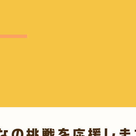
トが隠れています。
ゲームに夢中になる時間
そこには好奇心・探究心・創造性を伸ば
KIYO GAME ACADEMY は
コミュニティです。
“好き” を力に仲間と挑戦を重ねる
安心の成長コミュニティです。
日々のゲーム時間を未来につながる大切
へ。
親子で頼れる“居場所”として、成長の
をします。
なの挑戦を応援しま