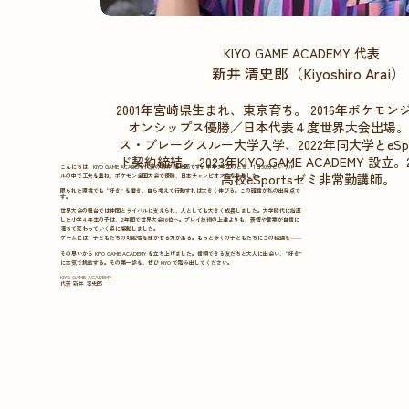
KIYO GAME ACADEMY 代表
新井 清史郎（Kiyoshiro Arai）
2001年宮崎県生まれ、東京育ち。 2016年ポケモ
オンシップス優勝／日本代表４度世界大会出場。 2
ス・ブレークスルー大学入学、2022年同大学とeSp
ド契約締結。 2023年KIYO GAME ACADEMY 設立
こんにちは、KIYO GAME ACADEMY代表の新井 清史郎です。中学3年生のとき、1日30分というルー
高校eSportsゼミ非常勤講師。
ルの中で工夫を重ね、ポケモン全国大会で優勝、日本チャンピオンになりました。
限られた環境でも “好き” を磨き、自ら考えて行動すれば大きく伸びる。この確信が私の出発点で
す。
世界大会の舞台では仲間とライバルに支えられ、人としても大きく成長しました。大学時代に指導
した小学４年生の子は、2年間で世界大会16位へ。プレイ技術の上達よりも、表情や言葉が自信に
満ちて変わっていく姿に感動しました。
ゲームには、子どもたちの可能性を輝かせる力がある。もっと多くの子どもたちにこの経験を――
その思いから KIYO GAME ACADEMY を立ち上げました。信頼できる友だちと大人に出会い、“好き”
に本気で挑戦する。その第一歩を、ぜひ KIYO で踏み出してください。
KIYO GAME ACADEMY
代表 新井 清史郎