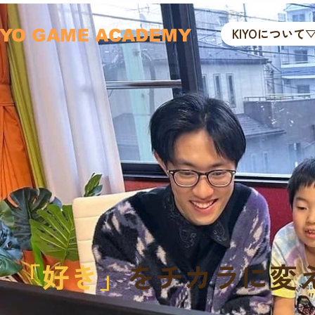
KIYOについて
IYO GAME ACADEMY
「好き」
をチカラに変