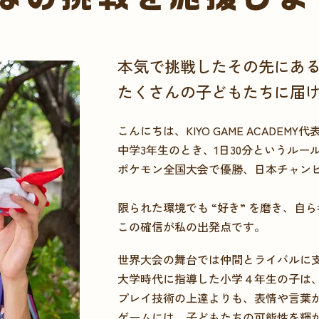
本気で挑戦したその先にあ
たくさんの子どもたちに届
こんにちは、KIYO GAME ACADEM
中学3年生のとき、1日30分というルー
ポケモン全国大会で優勝、日本チャン
限られた環境でも “好き” を磨き、自
この確信が私の出発点です。
世界大会の舞台では仲間とライバルに
大学時代に指導した小学４年生の子は、
プレイ技術の上達よりも、表情や言葉
ゲームには、子どもたちの可能性を輝