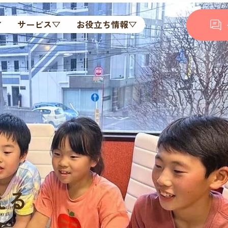
▽
サービス▽
お役立ち情報▽
える