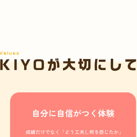
Values
KIYOが大切にし
自分に自信がつく体験
成績だけでなく「どう工夫し何を感じたか」