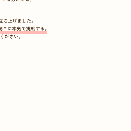
――
Y を立ち上げました。
き” に本気で挑戦する。
てください。