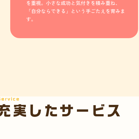
を重視。小さな成功と気付きを積み重ね、
「自分ならできる」という手ごたえを育みま
す。
Service
充実したサービス